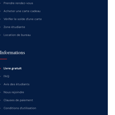
Prendre rendez-vous
Acheter une carte cadeau
Vérifier le solde d’une carte
Zone étudiante
Location de bureau
Informations
Livre gratuit
FAQ
Avis des étudiants
Nous rejoindre
Clauses de paiement
Conditions d’utilisation