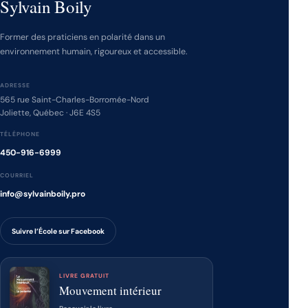
Sylvain Boily
Former des praticiens en polarité dans un
environnement humain, rigoureux et accessible.
ADRESSE
565 rue Saint-Charles-Borromée-Nord
Joliette, Québec · J6E 4S5
TÉLÉPHONE
450-916-6999
COURRIEL
info@sylvainboily.pro
Suivre l’École sur Facebook
LIVRE GRATUIT
Mouvement intérieur