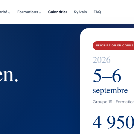
⌄
⌄
arité
Formations
Calendrier
Sylvain
FAQ
INSCRIPTION EN COURS
2026
en.
5–6
septembre
Groupe 19 · Formation
4 950