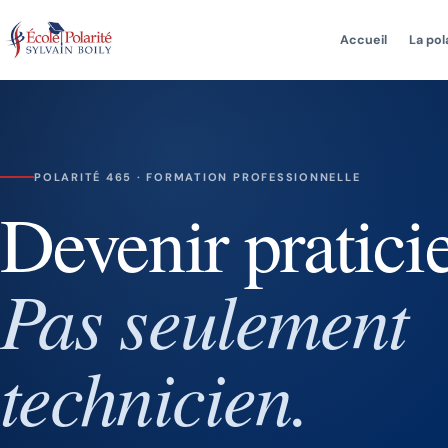
Aller
au
Accueil
La pol
contenu
POLARITÉ 465 · FORMATION PROFESSIONNELLE
Devenir pratici
Pas seulement
technicien.