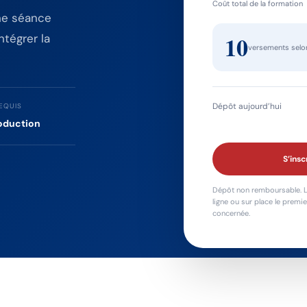
Coût total de la formation
une séance
10
tégrer la
versements selon
Dépôt aujourd’hui
EQUIS
oduction
S’insc
Dépôt non remboursable. L
ligne ou sur place le premi
concernée.