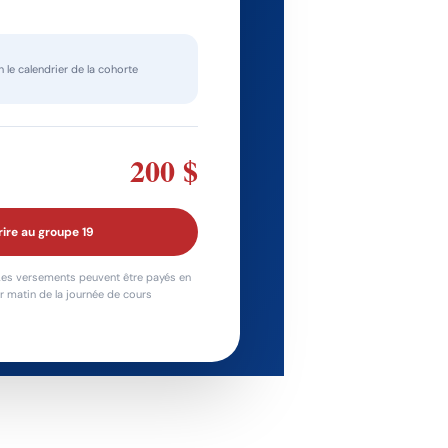
 le calendrier de la cohorte
200 $
rire au groupe 19
es versements peuvent être payés en
er matin de la journée de cours